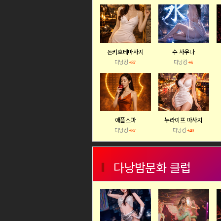
돈키호테마사지
수 사우나
다낭킹
다낭킹
+57
+6
애플스파
뉴라이프 마사지
다낭킹
다낭킹
+57
+40
다낭밤문화 클럽