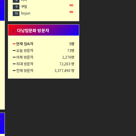
8
+
쿠빌
998
9
hojun
998
10
다낭밤문화 방문자
현재 접속자
5명
오늘 방문자
73명
어제 방문자
1,276명
최대 방문자
72,283 명
전체 방문자
3,377,490 명
+