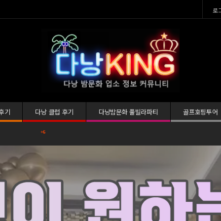
로
 후기
다낭 클럽 후기
다낭밤문화 풀빌라파티
골프호핑투어
다낭 황제투어 패키지 하반기 할인이벤트
+6
+92