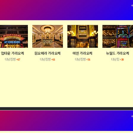
건…
업타운 가라오케
원오페라 가라오케
에덴 가라오케
뉴월드 가라오케
다낭킹짱
다낭킹짱
다낭킹짱
다낭킹
+67
+61
+56
+38