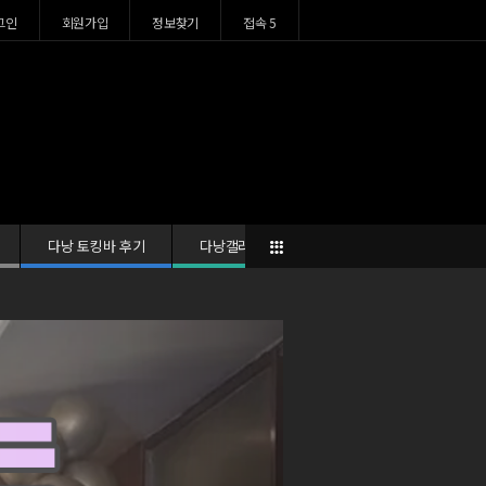
그인
회원가입
정보찾기
접속 5
다낭 토킹바 후기
다낭갤러리
유네스코가 인정한 보석, 참섬에서의 하루 – ‘참놀자X호핑투어’ 완전정복
2025년 다낭 황제투
+64
Next