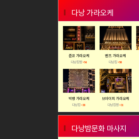
다낭 가라오케
준코 가라오케
벤츠 가라오케
다낭킹짱
다낭킹
+94
+98
빅뱅 가라오케
브아이피 가라오케
다낭킹
다낭킹짱
+38
+31
다낭밤문화 마사지