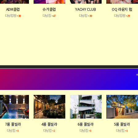
ADM클럽
슈가클럽
YACHY CLUB
OQ 라운지 펍
다낭킹짱
다낭킹
다낭킹
다낭킹짱
+30
+47
+30
+29
티
7룸 풀빌라
4룸 풀빌라
6룸 풀빌라
5룸 풀빌라
다낭킹
다낭킹
다낭킹
다낭킹
+1
+2
+1
+1