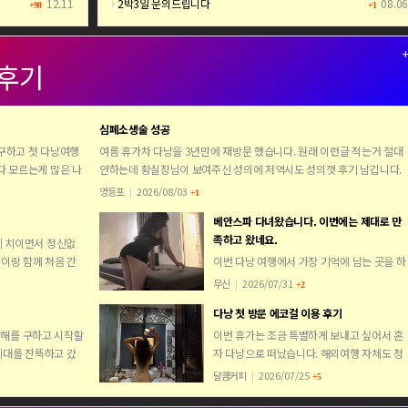
12.11
2박3일 문의드립니다
08.06
+90
+1
후기
심폐소생술 성공
구하고 첫 다낭여행
여름 휴가차 다낭을 3년만에 재방문 했습니다. 원래 이런글 적는거 절대
다 모르는게 많은 나
안하는데 황실장님이 보여주신 성의에 저역시도 성의껏 후기 남깁니다.
 모든 질문에 답을
여행의 목적은 다 다르지만 다낭은 저희들에겐 골프 커피 맛집 가라오케
영등포
|
2026/08/03
+1
술 입…
베안스파 다녀왔습니다. 이번에는 제대로 만
족하고 왔네요.
에 치이면서 정신없
명이랑 함께 처음 간
이번 다낭 여행에서 가장 기억에 남는 곳을 하
는데 결론적으로 4
나 꼽으라면 저는 망설임 없이 베안스파를 이
무신
|
2026/07/31
+2
야기할 것 같습니다. 사실 이번이 다낭 두 번
다낭 첫 방문 에코걸 이용 후기
째 방문이었습니다. 딱 두 달 전에도 한 번 다
녀왔는데 그때는 정보도 부족했고 그냥…
양해를 구하고 시작할
이번 휴가는 조금 특별하게 보내고 싶어서 혼
 기대를 잔뜩하고 갔
자 다낭으로 떠났습니다. 해외여행 자체도 정
왔던 기대만땅입니다
말 오랜만이었고, 다낭은 이번이 처음이라 솔
달콤커피
|
2026/07/25
+5
고 즐겁게 놀고 싶어
직히 기대도 많았지만 한편으로는 걱정도 있
게 일정을 잡은 …
었어요. 혼자 오는 여행이다 보니 자유로운