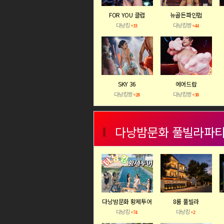
FOR YOU 클럽
뉴골든파인펍
다낭킹
다낭킹짱
+33
+44
SKY 36
에어드랍
다낭킹짱
다낭킹짱
+28
+38
다낭밤문화 풀빌라파
다낭밤문화 황제투어
8룸 풀빌라
(vip)
다낭킹
다낭킹
+74
+2