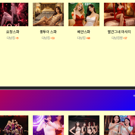
요정스파
풍투이 스파
베안스파
빨간그네 마사지
다낭킹
다낭킹
다낭킹
다낭킹짱
+9
+53
+60
+57