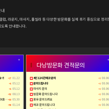
안내
,클럽, 라운지, 마사지, 풀빌라 등 다양한 밤문화를 실제 후기 중심으로 정리
있도록 안내합니다.
+
다낭밤문화 견적문의
~!!
01.22
4인 12시간에코 문의
08.06
+27
+1
05.12
문의드립니다
08.06
+6
+1
05.12
마사지 문의
08.06
+6
+1
08.13
밤문화 문의드립니다
08.06
+92
+1
완전정복
05.30
포유 문의드려요
08.06
+64
+1
01.14
에코 문의드립니다
08.06
+90
+1