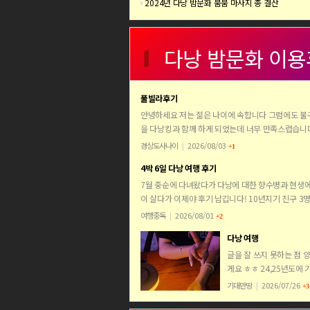
2024년 다낭 밤문화 붐붐 마사지 총 결산
다낭 밤문화 이용
풀빌라후기
안녕하세요 저는 젊은 나이에 속합니다 그럼에도 불
을 다낭킹과 함께 하게 되었는데 너무 만족스럽습니
머지 질문을 할 수 밖에 없는 상황이였는데 친절하게
경상도사나이
|
2026/08/03
+1
해주셨고 처…
4박 6일 다낭 여행 후기
7월 중순에 다녀왔다가 다낭에 대한 향수병과 현생
이 살다가 이제야 후기 남깁니다! 10년지기 친구 3
해외여행이었어서 가기 전부터 긴장 반 설렘 반이었
여행중독
|
2026/08/01
+2
명 모두 …
다낭 여행
글을 잘 쓰지 못하는 점 
게요 ㅎㅎ 24,25년도에
었다가 성공적으로 돌아
기대만땅
|
2026/07/26
+3
이번에 26년도에도 신나
다낭을 다녀왔습니다 급하