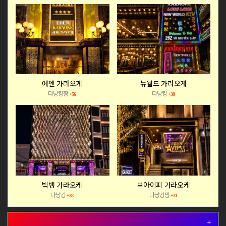
에덴 가라오케
뉴월드 가라오케
다낭킹짱
다낭킹
+56
+38
빅뱅 가라오케
브아이피 가라오케
다낭킹
다낭킹짱
+38
+31
+