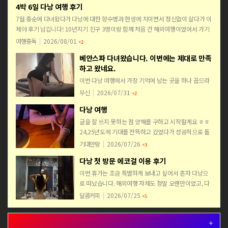
4박 6일 다낭 여행 후기
7월 중순에 다녀왔다가 다낭에 대한 향수병과 현생에 치이면서 정신없이 살다가 이
제야 후기 남깁니다! 10년지기 친구 3명이랑 함께 처음 간 해외여행이었어서 가기
전부터 긴장 반 설렘 반이었는데 결론적으로 4명 모두 …
여행중독
|
2026/08/01
+2
베안스파 다녀왔습니다. 이번에는 제대로 만족
하고 왔네요.
이번 다낭 여행에서 가장 기억에 남는 곳을 하나 꼽으라
면 저는 망설임 없이 베안스파를 이야기할 것 같습니다.
무신
|
2026/07/31
+2
사실 이번이 다낭 두 번째 방문이었습니다. 딱 두 달 전
다낭 여행
에도 한 번 다녀왔는데 그때는 정보도 부족했고 그냥…
글을 잘 쓰지 못하는 점 양해를 구하고 시작할게요 ㅎㅎ
24,25년도에 기대를 잔뜩하고 갔었다가 성공적으로 돌
아왔던 기대만땅입니다 이번에 26년도에도 신나고 즐
기대만땅
|
2026/07/26
+3
겁게 놀고 싶어 다낭을 다녀왔습니다 급하게 일정을 잡
다낭 첫 방문 에코걸 이용 후기
은 …
이번 휴가는 조금 특별하게 보내고 싶어서 혼자 다낭으
로 떠났습니다. 해외여행 자체도 정말 오랜만이었고, 다
낭은 이번이 처음이라 솔직히 기대도 많았지만 한편으
달콤커피
|
2026/07/25
+5
로는 걱정도 있었어요. 혼자 오는 여행이다 보니 자유로
운 건…
+