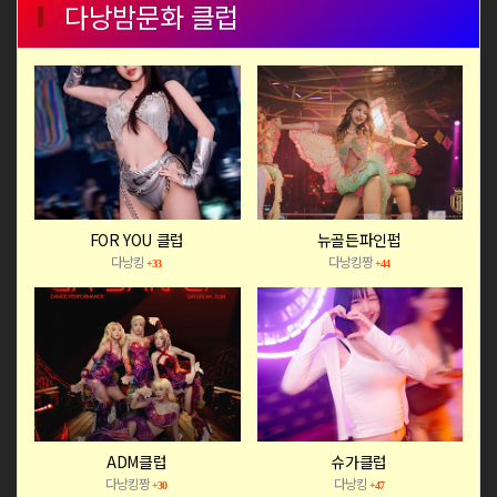
다낭밤문화 클럽
FOR YOU 클럽
뉴골든파인펍
다낭킹
다낭킹짱
+33
+44
ADM클럽
슈가클럽
다낭킹짱
다낭킹
+30
+47