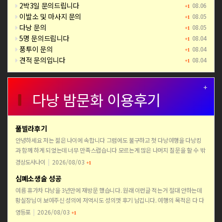
2박3일 문의드립니다
08.06
+1
이발소 및 마사지 문의
08.05
+1
다낭 문의
08.05
+1
5명 문의드립니다
08.04
+1
풍투이 문의
08.04
+1
견적 문의입니다
08.04
+1
+
다낭 밤문화 이용후기
풀빌라후기
안녕하세요 저는 젊은 나이에 속합니다 그럼에도 불구하고 첫 다낭여행을 다낭킹
과 함께 하게 되었는데 너무 만족스럽습니다 모르는게 많은 나머지 질문을 할 수 밖
에 없는 상황이였는데 친절하게 모든 질문에 답을 해주셨고 처…
경상도사나이
|
2026/08/03
+1
심폐소생술 성공
여름 휴가차 다낭을 3년만에 재방문 했습니다. 원래 이런글 적는거 절대 안하는데
황실장님이 보여주신 성의에 저역시도 성의껏 후기 남깁니다. 여행의 목적은 다 다
르지만 다낭은 저희들에겐 골프 커피 맛집 가라오케 술 입…
영등포
|
2026/08/03
+1