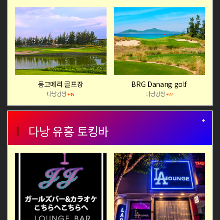
몽고메리 골프장
BRG Danang golf
다낭킹짱
다낭킹짱
+35
+22
+
다낭 유흥 토킹바