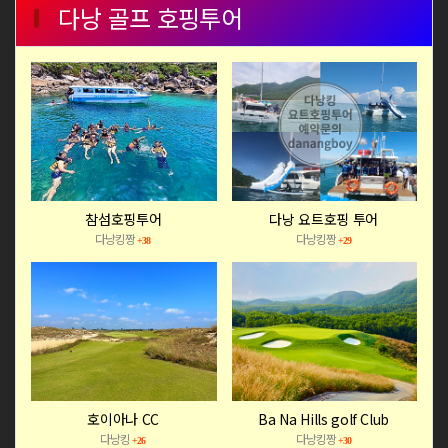
다낭 골프 호핑투어
참섬호핑투어
다낭 요트호핑 투어
다낭킹짱
다낭킹짱
+38
+29
호이아나 CC
Ba Na Hills golf Club
다낭킹
다낭킹짱
+26
+30