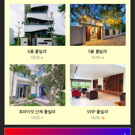
6룸 풀빌라
5룸 풀빌라
다낭킹
다낭킹
+1
+1
프라이빗 단체 풀빌라
VVIP 풀빌라
다낭킹
다낭킹
+7
+31
+