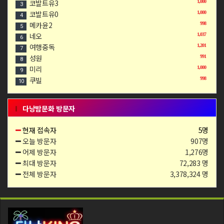
코발트유3
1,000
3
코발트유0
1,000
4
메카윤2
998
5
네오
1,037
6
여행중독
1,201
7
성원
991
8
미리
1,000
9
쿠빌
998
10
다낭밤문화 방문자
현재 접속자
5명
오늘 방문자
907명
어제 방문자
1,276명
최대 방문자
72,283 명
전체 방문자
3,378,324 명