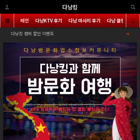
다낭킹
메인
다낭KTV 후기
다낭 마사지 후기
다낭 클럽 후기
다낭킹의 다낭 클럽 화끈한 파격 할인 이벤트
다
+6
+6
Previous
Next