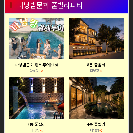
다낭밤문화 풀빌라파티
다낭밤문화 황제투어(vip)
8룸 풀빌라
다낭킹
다낭킹
+74
+2
7룸 풀빌라
4룸 풀빌라
다낭킹
다낭킹
+1
+2