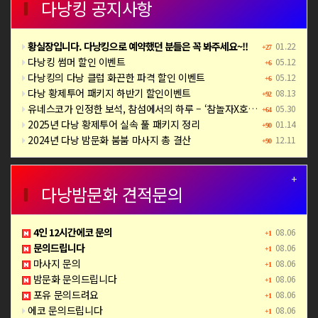
다낭킹 공지사항
황실장입니다. 다낭킹으로 예약했던 분들은 꼭 봐주세요~!!
01.22
+27
다낭킹 썸머 할인 이벤트
05.12
+6
다낭킹의 다낭 클럽 화끈한 파격 할인 이벤트
05.12
+6
다낭 황제투어 패키지 하반기 할인이벤트
08.13
+92
유네스코가 인정한 보석, 참섬에서의 하루 – ‘참놀자X호핑투어’ 완전정복
05.30
+64
2025년 다낭 황제투어 실속 풀 패키지 정리
01.14
+90
2024년 다낭 밤문화 붐붐 마사지 총 결산
12.11
+90
+
다낭밤문화 견적문의
4인 12시간에코 문의
08.06
+1
문의드립니다
08.06
+1
마사지 문의
08.06
+1
밤문화 문의드립니다
08.06
+1
포유 문의드려요
08.06
+1
에코 문의드립니다
08.06
+1