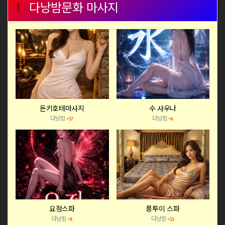
다낭밤문화 마사지
돈키호테마사지
수 사우나
다낭킹
다낭킹
+57
+6
요정스파
풍투이 스파
다낭킹
다낭킹
+9
+53