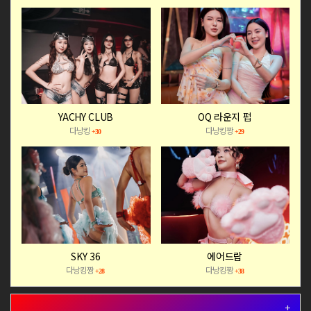
YACHY CLUB
OQ 라운지 펍
다낭킹
다낭킹짱
+30
+29
SKY 36
에어드랍
다낭킹짱
다낭킹짱
+28
+38
+