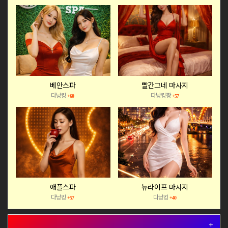
베안스파
빨간그네 마사지
다낭킹
다낭킹짱
+60
+57
애플스파
뉴라이프 마사지
다낭킹
다낭킹
+57
+40
+