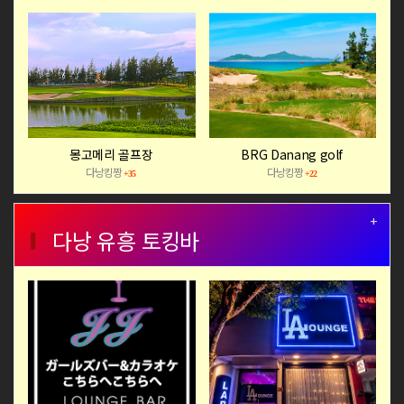
몽고메리 골프장
BRG Danang golf
다낭킹짱
다낭킹짱
+35
+22
+
다낭 유흥 토킹바