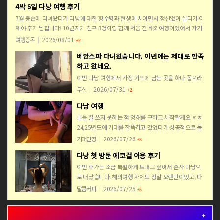
4박 6일 다낭 여행 후기
7월 중순에 다녀왔다가 다낭에 대한 향수병과 현생에 치이면서 정신없이 살다가 이
제야 후기 남깁니다! 10년지기 친구 3명이랑 함께 처음 간 해외여행이었어서 가기
전부터 긴장 반 설렘 반이었는데 결론적으로 4명 모두 …
여행중독
|
2026/08/01
+2
베안스파 다녀왔습니다. 이번에는 제대로 만족
하고 왔네요.
이번 다낭 여행에서 가장 기억에 남는 곳을 하나 꼽으라
면 저는 망설임 없이 베안스파를 이야기할 것 같습니다.
무신
|
2026/07/31
+2
사실 이번이 다낭 두 번째 방문이었습니다. 딱 두 달 전
다낭 여행
에도 한 번 다녀왔는데 그때는 정보도 부족했고 그냥…
글을 잘 쓰지 못하는 점 양해를 구하고 시작할게요 ㅎㅎ
24,25년도에 기대를 잔뜩하고 갔었다가 성공적으로 돌
아왔던 기대만땅입니다 이번에 26년도에도 신나고 즐
기대만땅
|
2026/07/26
+3
겁게 놀고 싶어 다낭을 다녀왔습니다 급하게 일정을 잡
다낭 첫 방문 에코걸 이용 후기
은 …
이번 휴가는 조금 특별하게 보내고 싶어서 혼자 다낭으
로 떠났습니다. 해외여행 자체도 정말 오랜만이었고, 다
낭은 이번이 처음이라 솔직히 기대도 많았지만 한편으
달콤커피
|
2026/07/25
+5
로는 걱정도 있었어요. 혼자 오는 여행이다 보니 자유로
운 건…
+