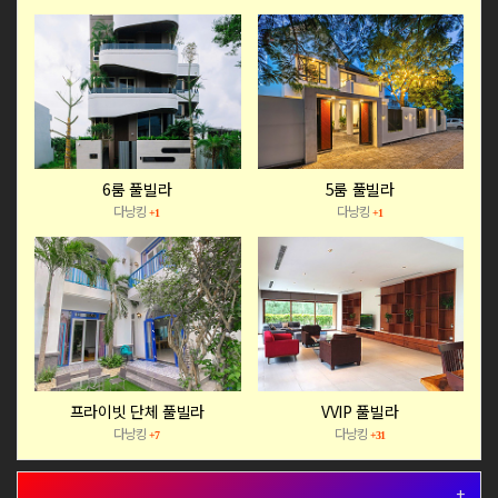
6룸 풀빌라
5룸 풀빌라
다낭킹
다낭킹
+1
+1
프라이빗 단체 풀빌라
VVIP 풀빌라
다낭킹
다낭킹
+7
+31
+