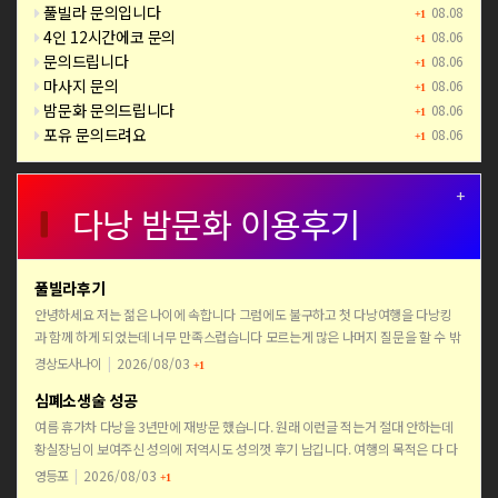
풀빌라 문의입니다
08.08
+1
4인 12시간에코 문의
08.06
+1
문의드립니다
08.06
+1
마사지 문의
08.06
+1
밤문화 문의드립니다
08.06
+1
포유 문의드려요
08.06
+1
+
다낭 밤문화 이용후기
풀빌라후기
안녕하세요 저는 젊은 나이에 속합니다 그럼에도 불구하고 첫 다낭여행을 다낭킹
과 함께 하게 되었는데 너무 만족스럽습니다 모르는게 많은 나머지 질문을 할 수 밖
에 없는 상황이였는데 친절하게 모든 질문에 답을 해주셨고 처…
경상도사나이
|
2026/08/03
+1
심폐소생술 성공
여름 휴가차 다낭을 3년만에 재방문 했습니다. 원래 이런글 적는거 절대 안하는데
황실장님이 보여주신 성의에 저역시도 성의껏 후기 남깁니다. 여행의 목적은 다 다
르지만 다낭은 저희들에겐 골프 커피 맛집 가라오케 술 입…
영등포
|
2026/08/03
+1