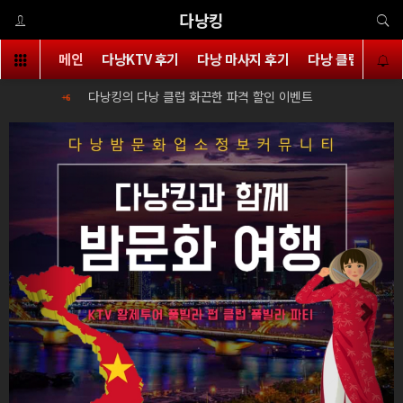
다낭킹
메인
다낭KTV 후기
다낭 마사지 후기
다낭 클럽 후기
다낭킹의 다낭 클럽 화끈한 파격 할인 이벤트
다
+6
+6
Previous
Next