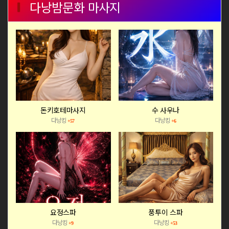
다낭밤문화 마사지
돈키호테마사지
수 사우나
다낭킹
다낭킹
+57
+6
요정스파
풍투이 스파
다낭킹
다낭킹
+9
+53