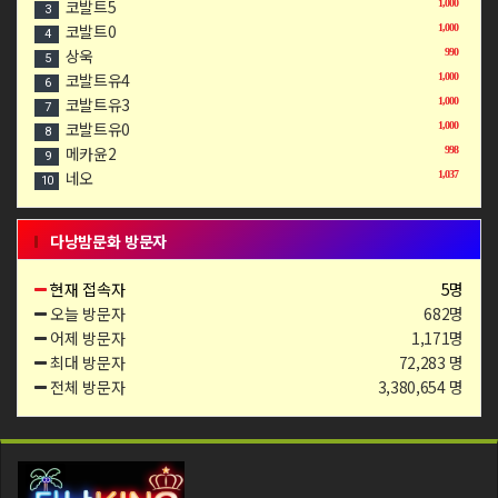
코발트5
1,000
3
코발트0
1,000
4
상욱
990
5
코발트유4
1,000
6
코발트유3
1,000
7
코발트유0
1,000
8
메카윤2
998
9
네오
1,037
10
다낭밤문화 방문자
현재 접속자
5명
오늘 방문자
682명
어제 방문자
1,171명
최대 방문자
72,283 명
전체 방문자
3,380,654 명