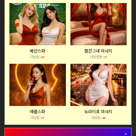
베안스파
빨간그네 마사지
다낭킹
다낭킹짱
+60
+57
애플스파
뉴라이프 마사지
다낭킹
다낭킹
+57
+40
+