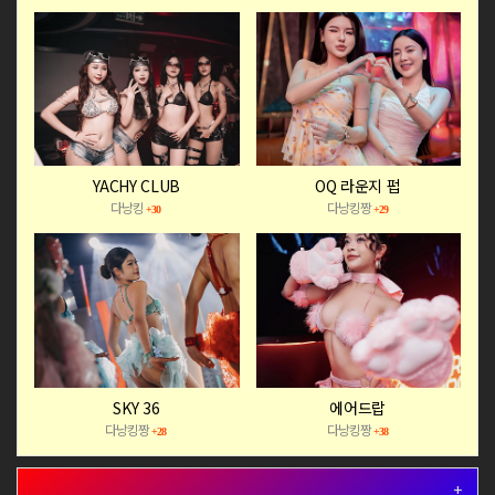
YACHY CLUB
OQ 라운지 펍
다낭킹
다낭킹짱
+30
+29
SKY 36
에어드랍
다낭킹짱
다낭킹짱
+28
+38
+