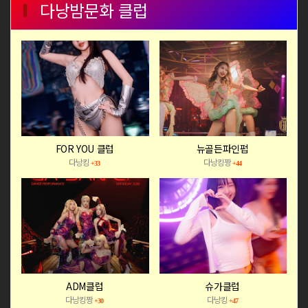
다낭밤문화 클럽
FOR YOU 클럽
뉴골든파인펍
다낭킹
다낭킹짱
+33
+44
ADM클럽
슈가클럽
다낭킹짱
다낭킹
+30
+47