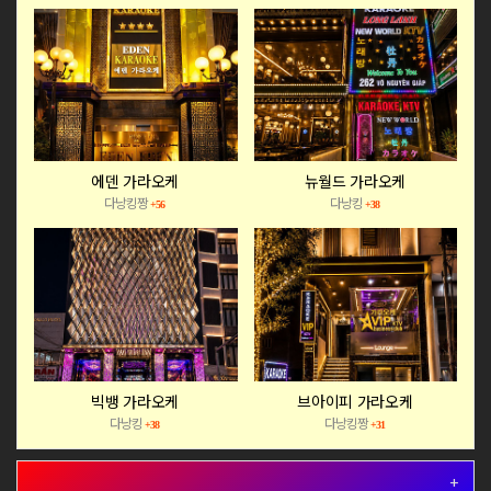
에덴 가라오케
뉴월드 가라오케
다낭킹짱
다낭킹
+56
+38
빅뱅 가라오케
브아이피 가라오케
다낭킹
다낭킹짱
+38
+31
+