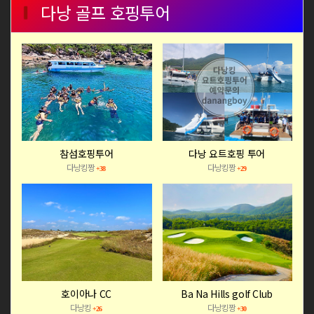
다낭 골프 호핑투어
참섬호핑투어
다낭 요트호핑 투어
다낭킹짱
다낭킹짱
+38
+29
호이아나 CC
Ba Na Hills golf Club
다낭킹
다낭킹짱
+26
+30