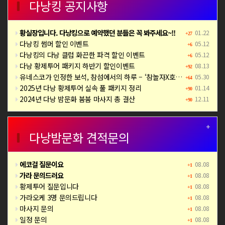
다낭킹 공지사항
황실장입니다. 다낭킹으로 예약했던 분들은 꼭 봐주세요~!!
01.22
+27
다낭킹 썸머 할인 이벤트
05.12
+6
다낭킹의 다낭 클럽 화끈한 파격 할인 이벤트
05.12
+6
다낭 황제투어 패키지 하반기 할인이벤트
08.13
+92
유네스코가 인정한 보석, 참섬에서의 하루 – ‘참놀자X호핑투어’ 완전정복
05.30
+64
2025년 다낭 황제투어 실속 풀 패키지 정리
01.14
+90
2024년 다낭 밤문화 붐붐 마사지 총 결산
12.11
+90
+
다낭밤문화 견적문의
에코걸 질문이요
08.08
+1
가라 문의드러요
08.08
+1
황제투어 질문입니다
08.08
+1
가라오케 3명 문의드립니다
08.08
+1
마사지 문의
08.08
+1
일정 문의
08.08
+1