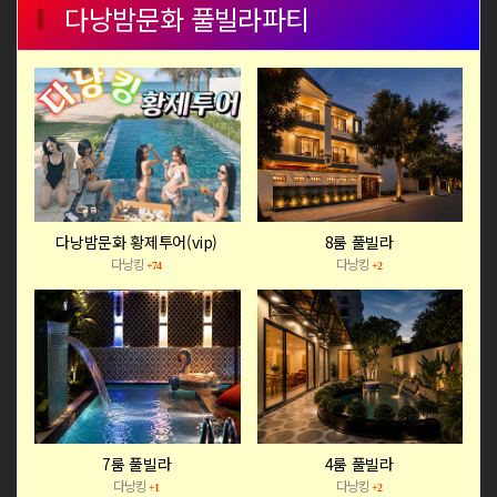
다낭밤문화 풀빌라파티
다낭밤문화 황제투어(vip)
8룸 풀빌라
다낭킹
다낭킹
+74
+2
7룸 풀빌라
4룸 풀빌라
다낭킹
다낭킹
+1
+2